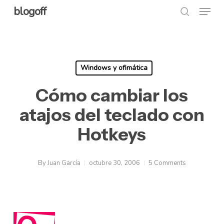
Menu
Skip
blogoff
search
to
Close
main
Menu
content
Windows y ofimática
Cómo cambiar los
atajos del teclado con
Hotkeys
By
Juan García
octubre 30, 2006
5 Comments