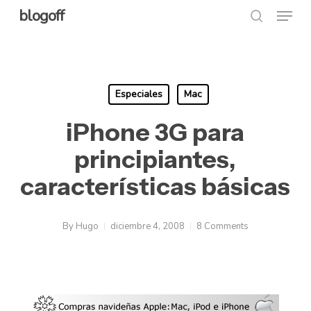
Menu
Skip
blogoff
search
to
Close
main
Menu
content
Especiales
Mac
iPhone 3G para
principiantes,
características básicas
By
Hugo
diciembre 4, 2008
8 Comments