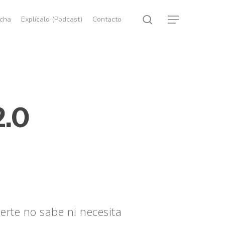
search
echa
Explícalo (Podcast)
Contacto
Menu
2.0
uerte no sabe ni necesita