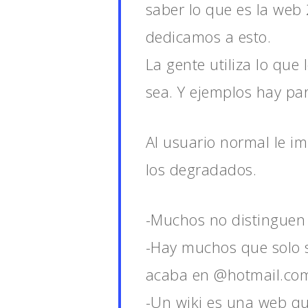
saber lo que es la web 
dedicamos a esto.
La gente utiliza lo que
sea. Y ejemplos hay par
Al usuario normal le im
los degradados.
-Muchos no distinguen 
-Hay muchos que solo s
acaba en @hotmail.co
Hit enter to search or ESC to close
-Un wiki es una web qu