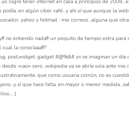
…yo logré tener internet en casa a principios de 2008…e
o podía, en algún ciber café…y ahi sí que aunque la web2
uscador, yahoo y hotmail : mis correos…alguna que otra
y!!! no entiendo nada!!! un poquito de tiempo extra para
 cual la conocíaaa!!!?
og, post,widget, gadget #@%&# ¡ni se imaginan un día qu
desde «casi» cero…wikipedia ya se abría sola ante mis 
ilustrativamente, que como usuaria común, no es cuest
jeno…y sí que hace falta, en mayor o menor medida…sab
llos… ;)
m