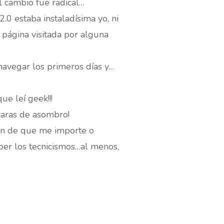
l cambio fue radical…
.0 estaba instaladísima yo, ni
 página visitada por alguna
 navegar los primeros días y…
e leí geek!!!
caras de asombro!
ión de que me importe o
er los tecnicismos…al menos,