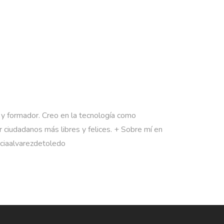
 y formador. Creo en la tecnología como
 ciudadanos más libres y felices. + Sobre mí en
rciaalvarezdetoledo