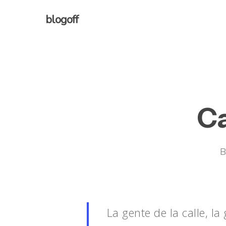
Skip
blogoff
to
main
content
Ca
B
La gente de la calle, l