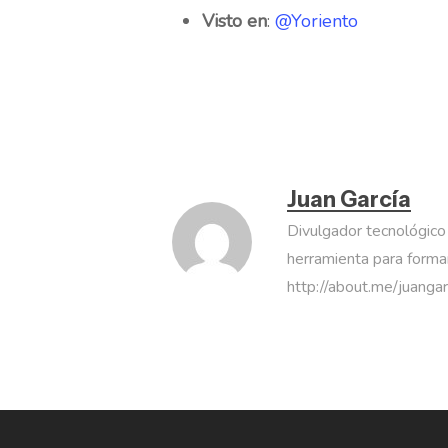
Visto en
:
@Yoriento
Juan García
Divulgador tecnológico
herramienta para formar
http://about.me/juanga