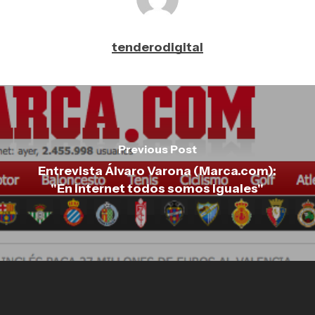
tenderodigital
Previous Post
Entrevista Álvaro Varona (Marca.com):
"En internet todos somos iguales"