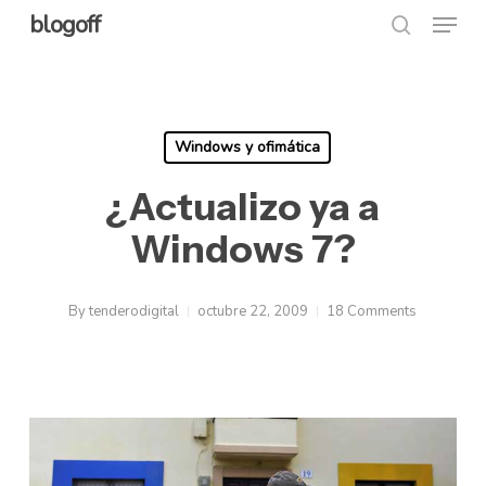
Menu
Skip
blogoff
search
to
Close
main
Menu
content
Windows y ofimática
¿Actualizo ya a
Windows 7?
By
tenderodigital
octubre 22, 2009
18 Comments