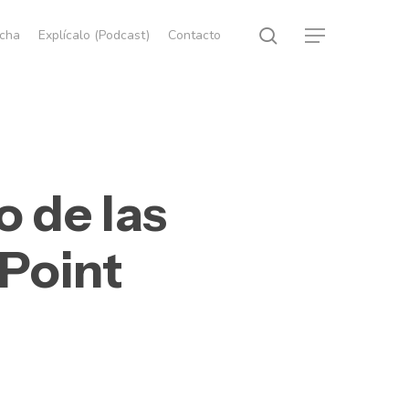
search
echa
Explícalo (Podcast)
Contacto
Menu
 de las
Point