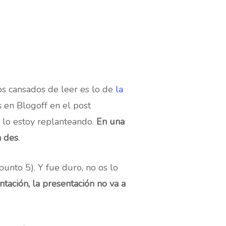
s cansados de leer es lo de
la
os en Blogoff en el post
e lo estoy replanteando.
En una
a des
.
punto 5). Y fue duro, no os lo
ntación, la presentación no va a