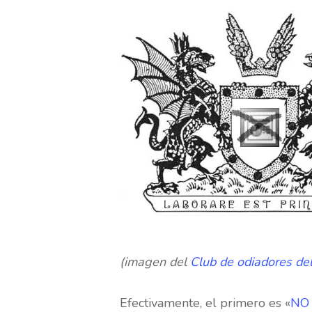
(imagen del
Club de odiadores de
Hit enter to search or ESC to close
Efectivamente, el primero es «
NO 