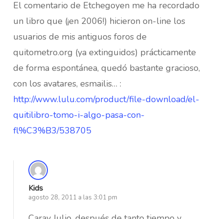
El comentario de Etchegoyen me ha recordado
un libro que (¡en 2006!) hicieron on-line los
usuarios de mis antiguos foros de
quitometro.org (ya extinguidos) prácticamente
de forma espontánea, quedó bastante gracioso,
con los avatares, esmailis… :
http://www.lulu.com/product/file-download/el-
quitilibro-tomo-i-algo-pasa-con-
fl%C3%B3/538705
Kids
agosto 28, 2011 a las 3:01 pm
Caray Julio, después de tanto tiempo y