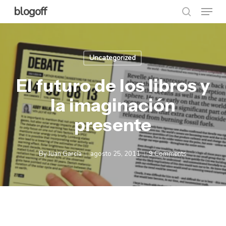
Menu
Skip
blogoff
search
to
Close
main
Menu
content
Uncategorized
El futuro de los libros y
la imaginación
presente
By
Juan García
agosto 25, 2011
9 Comments