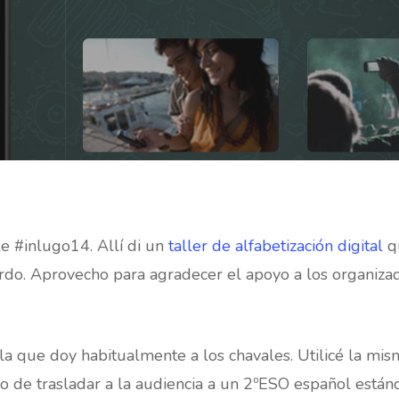
e #inlugo14. Allí di un
taller de alfabetización digital
qu
rdo. Aprovecho para agradecer el apoyo a los organiza
rla que doy habitualmente a los chavales. Utilicé la mi
 de trasladar a la audiencia a un 2ºESO español estánda