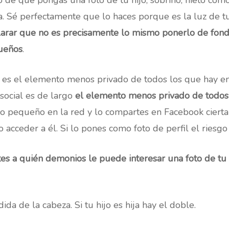
de que pongas una foto de tu hijo, sobrino, nieto co
a. Sé perfectamente que lo haces porque es la luz de tu
arar que no es precisamente lo mismo ponerlo de fond
queños
.
al es el elemento menos privado de todos los que hay en
 social es de largo
el elemento menos privado de todos l
jo pequeño en la red y lo compartes en Facebook ciert
 acceder a él. Si lo pones como foto de perfil el riesg
es a quién demonios le puede interesar una foto de tu 
a de la cabeza. Si tu hijo es hija hay el doble.