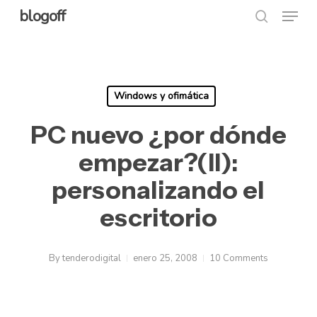
Menu
Skip
blogoff
search
to
Close
main
Menu
content
Windows y ofimática
PC nuevo ¿por dónde
empezar?(II):
personalizando el
escritorio
By
tenderodigital
enero 25, 2008
10 Comments