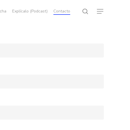
search
echa
Explícalo (Podcast)
Contacto
Menu