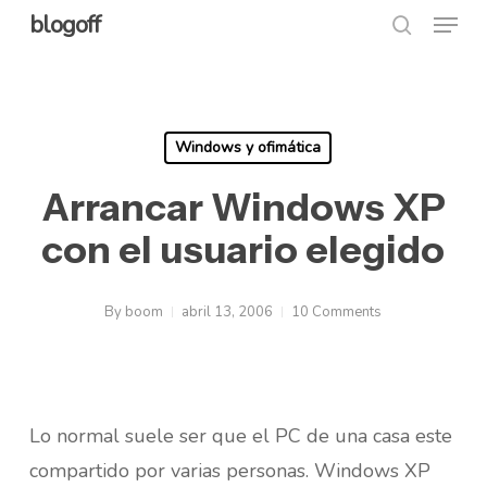
Menu
Skip
blogoff
search
to
Close
main
Menu
content
Windows y ofimática
Arrancar Windows XP
con el usuario elegido
By
boom
abril 13, 2006
10 Comments
Lo normal suele ser que el PC de una casa este
compartido por varias personas. Windows XP