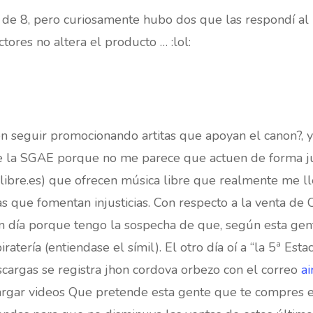
5 de 8, pero curiosamente hubo dos que las respondí al
ctores no altera el producto … :lol:
 seguir promocionando artitas que apoyan el canon?, 
 la SGAE porque no me parece que actuen de forma jus
ibre.es) que ofrecen música libre que realmente me ll
s que fomentan injusticias. Con respecto a la venta de
n día porque tengo la sospecha de que, según esta gent
iratería (entiendase el símil). El otro día oí a “la 5ª Es
cargas se registra jhon cordova orbezo con el correo
a
cargar videos Que pretende esta gente que te compres el