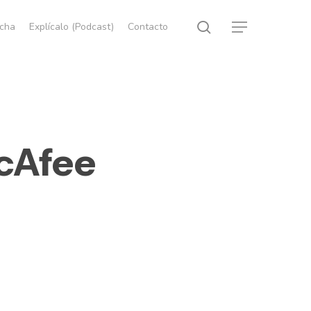
search
echa
Explícalo (Podcast)
Contacto
Menu
McAfee