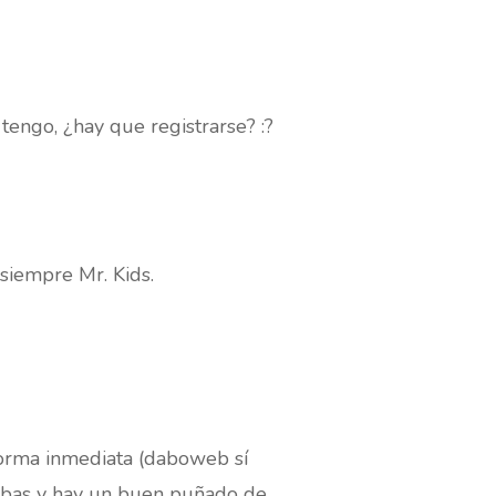
engo, ¿hay que registrarse? :?
siempre Mr. Kids.
forma inmediata (daboweb sí
uebas y hay un buen puñado de