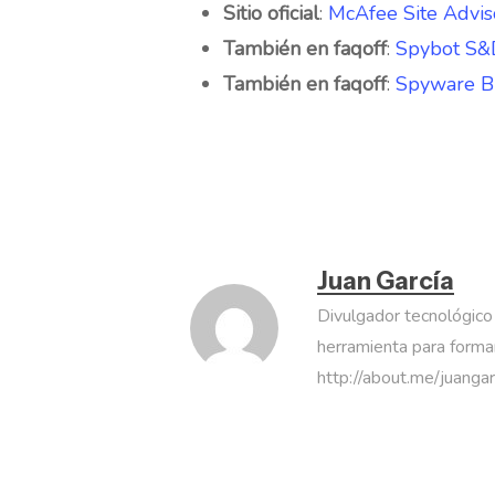
Sitio oficial
:
McAfee Site Advis
También en faqoff
:
Spybot S&
También en faqoff
:
Spyware Bl
Juan García
Divulgador tecnológico
herramienta para formar
http://about.me/juanga