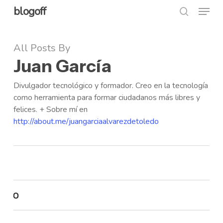
Menu
Skip
blogoff
search
to
Close
main
All Posts By
Menu
content
Juan García
Divulgador tecnológico y formador. Creo en la tecnología
como herramienta para formar ciudadanos más libres y
felices. + Sobre mí en
http://about.me/juangarciaalvarezdetoledo
De
Momo
a