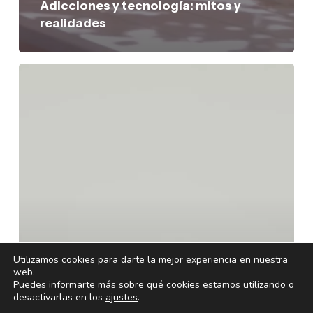
Adicciones y tecnología: mitos y
realidades
Google
Family
Link:
claros
y
oscuros
del
control
parental
Utilizamos cookies para darte la mejor experiencia en nuestra
web.
Puedes informarte más sobre qué cookies estamos utilizando o
desactivarlas en los
ajustes
.