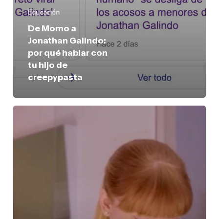
Educación
De Momo a
Jonathan Galindo:
por qué hablar con
tu hijo de
creepypasta
Adicciones
y
tecnología:
mitos
y
realidades