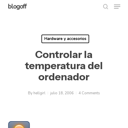
Menu
Skip
blogoff
search
to
Close
main
Menu
content
Hardware y accesorios
Controlar la
temperatura del
ordenador
By
hellgirl
julio 18, 2006
4 Comments