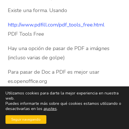
Existe una forma. Usando
http://www.pdfill.com/pdf_tools_free.html
PDF Tools Free
Hay una opción de pasar de PDF a imágnes
(incluso varias de golpe)
Para pasar de Doc a PDF es mejor usar
es.openoffice.org
Utilizamos cookies para darte la mejor experiencia en nuestra
web.
Puedes informarte más sobre qué cookies estamos utilizando o
desactivarlas en los
ajustes
.
Nadia
Seguir navegando
marzo 6, 2009 a las 5:47 pm