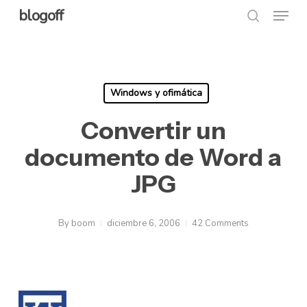
Menu
Skip
blogoff
search
to
Close
main
Menu
content
Windows y ofimática
Convertir un
documento de Word a
JPG
By
boom
diciembre 6, 2006
42 Comments