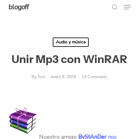
Menu
Skip
blogoff
search
to
Close
main
Menu
content
Audio y música
Unir Mp3 con WinRAR
By
Tom
enero 8, 2008
19 Comments
Nuestro amigo
ByStAnDer
nos