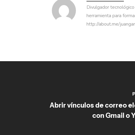
Divulgador tecnológico
herramienta para formar
http://about.me/juanga
P
Abrir vínculos de correo e
con Gmail o 