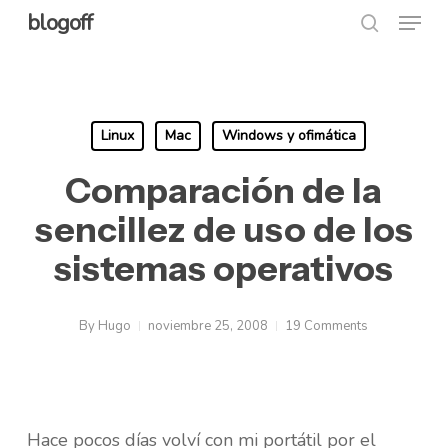
Menu
Skip
blogoff
search
to
Close
main
Menu
content
Linux
Mac
Windows y ofimática
Comparación de la
sencillez de uso de los
sistemas operativos
By
Hugo
noviembre 25, 2008
19 Comments
Hace pocos días volví con mi portátil por el