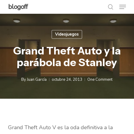
Menu
Skip
blogoff
search
to
Close
main
Menu
content
Videojuegos
Grand Theft Auto y la
parábola de Stanley
By
Juan García
octubre 24, 2013
One Comment
Grand Theft Auto V es la oda definitiva a la