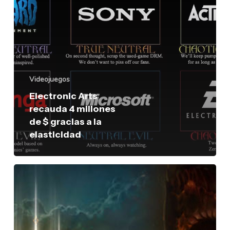
gracias
a
la
elasticidad
Videojuegos
Electronic Arts
recauda 4 millones
de $ gracias a la
elasticidad
Diablo
3
y
el