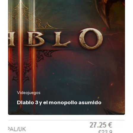
monopolio
asumido
Videojuegos
Diablo 3 y el monopolio asumido
Importación