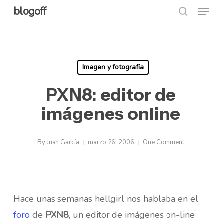
Menu
Skip
blogoff
search
to
Close
main
Menu
content
Imagen y fotografía
PXN8: editor de
imágenes online
By
Juan García
marzo 26, 2006
One Comment
Hace unas semanas hellgirl nos hablaba en el
foro
de
PXN8
, un editor de imágenes on-line