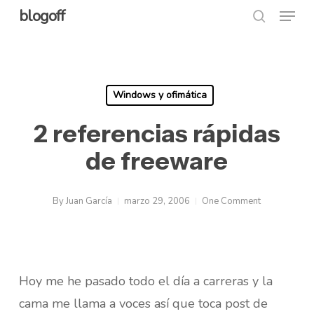
Menu
Skip
blogoff
search
to
Close
main
Menu
content
Windows y ofimática
2 referencias rápidas
de freeware
By
Juan García
marzo 29, 2006
One Comment
Hoy me he pasado todo el día a carreras y la
cama me llama a voces así que toca post de