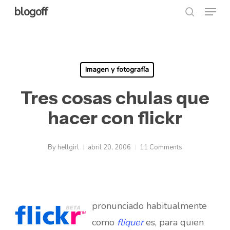
Menu
Skip
blogoff
search
to
Close
main
Menu
content
Imagen y fotografía
Tres cosas chulas que
hacer con flickr
By
hellgirl
abril 20, 2006
11 Comments
pronunciado habitualmente
como
fliquer
es, para quien