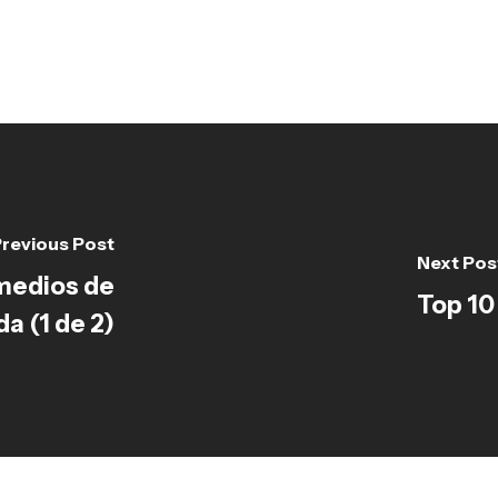
revious Post
Next Pos
 medios de
Top 10
a (1 de 2)