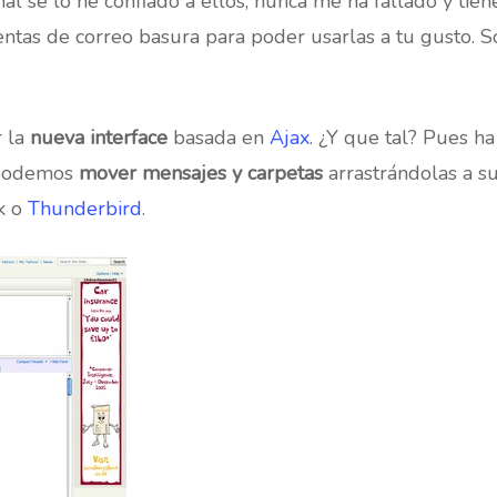
al se lo he confiado a ellos, nunca me ha fallado y tien
entas de correo basura para poder usarlas a tu gusto. S
r la
nueva interface
basada en
Ajax
. ¿Y que tal? Pues h
 podemos
mover mensajes y carpetas
arrastrándolas a su
k o
Thunderbird
.