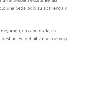
e un anti-spam excelente, así
olo una pega, odio su apariencia y
a mejorado, no cabe duda, es
 destino. En definitiva, se asemeja