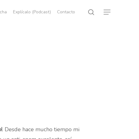
search
echa
Explícalo (Podcast)
Contacto
Menu
!
. Desde hace mucho tiempo mi