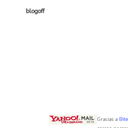
Skip
blogoff
to
main
content
Gracias a
Bite