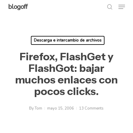
Menu
Skip
blogoff
search
to
Close
main
Menu
content
Descarga e intercambio de archivos
Firefox, FlashGet y
FlashGot: bajar
muchos enlaces con
pocos clicks.
By
Tom
mayo 15, 2006
13 Comments