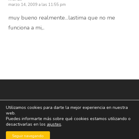
marzo 14, 2009 a las 11:55 pm
muy bueno realmente…lastima que no me
funciona a mi,..
Utilizamos cookies para darte la mejor experiencia en nuestra
web.
Puedes informarte más sobre qué cookies estamos utilizando o
desactivarlas en los
ajustes
.
© 2026 blogoff.
Seguir navegando