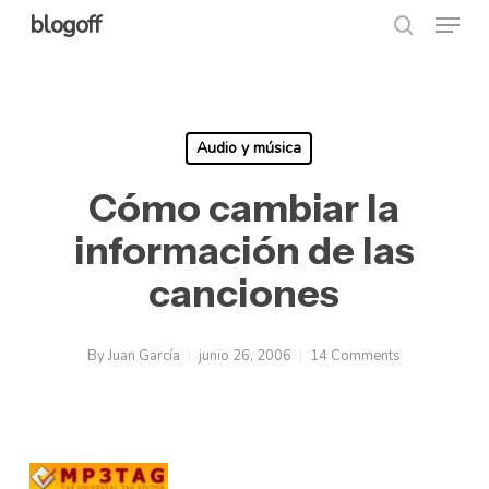
Menu
Skip
blogoff
search
to
Close
main
Menu
content
Audio y música
Cómo cambiar la
información de las
canciones
By
Juan García
junio 26, 2006
14 Comments