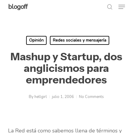
Menu
Skip
blogoff
search
to
Close
main
Menu
content
Opinión
Redes sociales y mensajería
Mashup y Startup, dos
anglicismos para
emprendedores
By
hellgirl
julio 1, 2006
No Comments
La Red está como sabemos llena de términos y