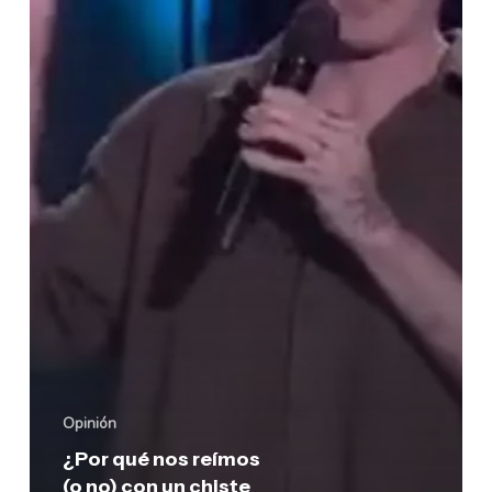
un
chiste
sobre
Ortega
Lara?
Opinión
¿Por qué nos reímos
(o no) con un chiste