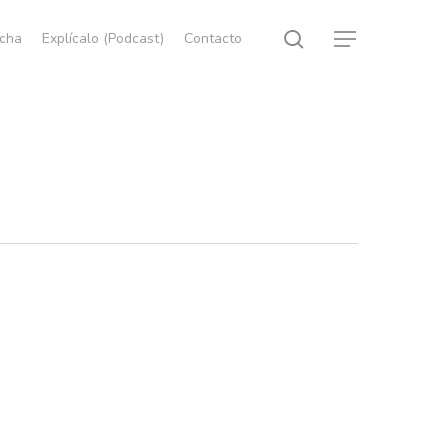
search
echa
Explícalo (Podcast)
Contacto
Menu