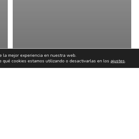
e la mejor experiencia en nuestra web.
 qué cookies estamos utilizando o desactivarlas en los
ajustes
.
Opinión
Tendencias tecnológicas