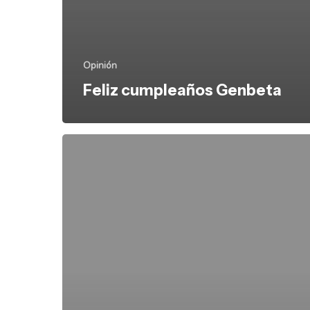
Opinión
Feliz cumpleaños Genbeta
Descargar
archivos
mediante
P2P
NO
ES
UN
DELITO