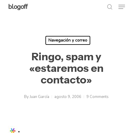
Menu
Skip
blogoff
search
to
Close
main
Menu
content
Navegación y correo
Ringo, spam y
«estaremos en
contacto»
By
Juan García
agosto 9, 2006
9 Comments