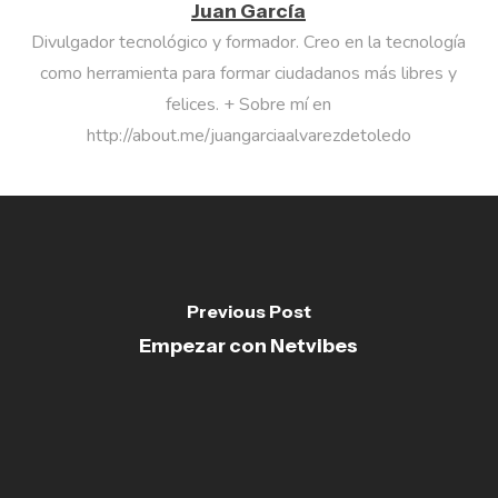
Juan García
Divulgador tecnológico y formador. Creo en la tecnología
como herramienta para formar ciudadanos más libres y
felices. + Sobre mí en
http://about.me/juangarciaalvarezdetoledo
Previous Post
Empezar con Netvibes