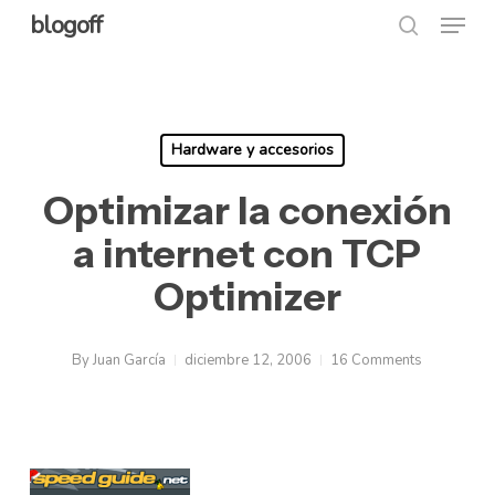
Menu
Skip
blogoff
search
to
Close
main
Menu
content
Hardware y accesorios
Optimizar la conexión
a internet con TCP
Optimizer
By
Juan García
diciembre 12, 2006
16 Comments