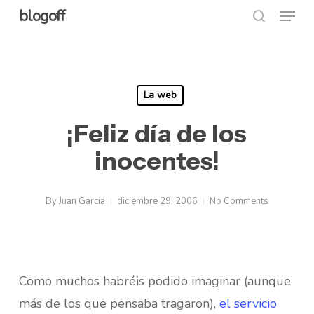
Menu
Skip
blogoff
search
to
Close
main
Menu
content
La web
¡Feliz día de los
inocentes!
By
Juan García
diciembre 29, 2006
No Comments
Como muchos habréis podido imaginar (aunque
más de los que pensaba tragaron),
el servicio