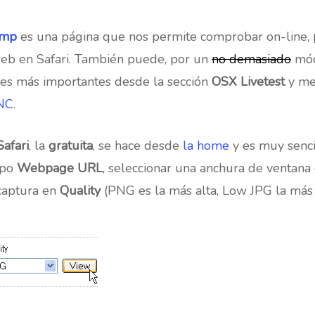
amp
es una página que nos permite comprobar on-line,
web en Safari. También puede, por un
no demasiado
módi
res más importantes desde la sección
OSX Livetest
y me
NC
.
Safari
, la
gratuita
, se hace desde
la home
y es muy senci
mpo
Webpage URL
, seleccionar una anchura de ventana
 captura en
Quality
(PNG es la más alta, Low JPG la más 