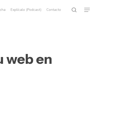
search
echa
Explícalo (Podcast)
Contacto
Menu
u web en