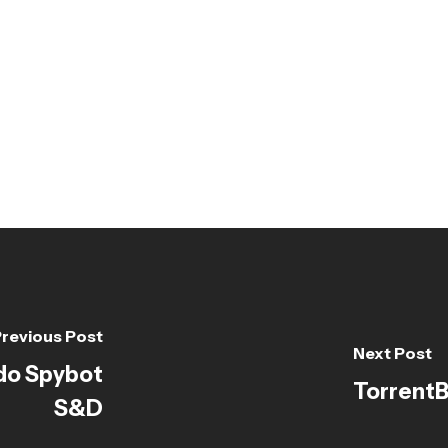
revious Post
Next Post
ndo Spybot
TorrentB
S&D