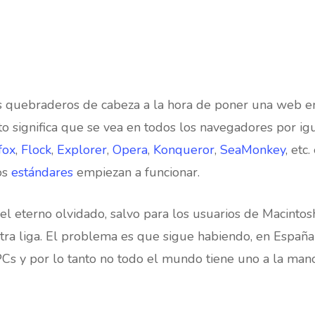
 quebraderos de cabeza a la hora de poner una web en 
to significa que se vea en todos los navegadores por i
fox
,
Flock
,
Explorer
,
Opera
,
Konqueror
,
SeaMonkey
, etc
os
estándares
empiezan a funcionar.
 el eterno olvidado, salvo para los usuarios de Macintos
tra liga. El problema es que sigue habiendo, en Espa
s y por lo tanto no todo el mundo tiene uno a la mano