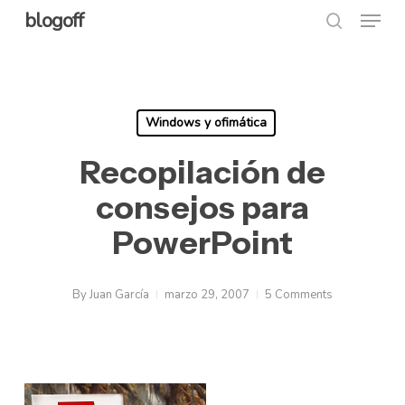
Menu
Skip
blogoff
search
to
Close
main
Menu
content
Windows y ofimática
Recopilación de
consejos para
PowerPoint
By
Juan García
marzo 29, 2007
5 Comments