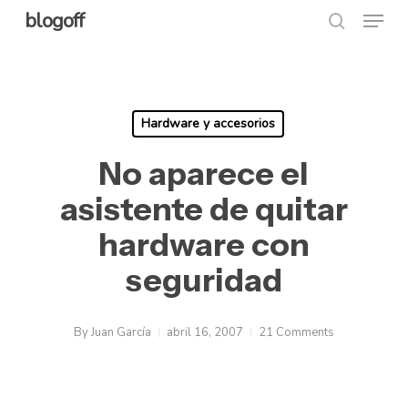
Menu
Skip
blogoff
search
to
Close
main
Menu
content
Hardware y accesorios
No aparece el
asistente de quitar
hardware con
seguridad
By
Juan García
abril 16, 2007
21 Comments