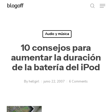
Menu
Skip
blogoff
search
to
Close
main
Menu
content
Audio y música
10 consejos para
aumentar la duración
de la batería del iPod
By
hellgirl
junio 22, 2007
6 Comments