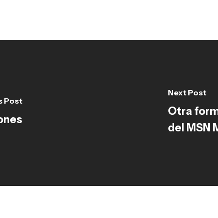
Next Post
s Post
Otra form
ones
del MSN 