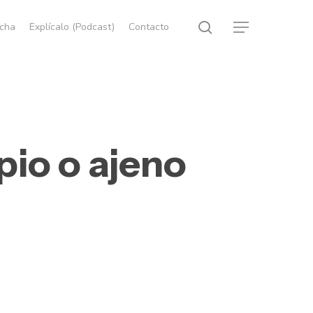
search
echa
Explícalo (Podcast)
Contacto
Menu
pio o ajeno