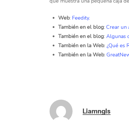
que muestra una pequeña caja de pu
Web
:
Feedity.
También en el blog
:
Crear un 
También en el blog
:
Algunas o
También en la Web
:
¿Qué es R
También en la Web
:
GreatNews
Liamngls