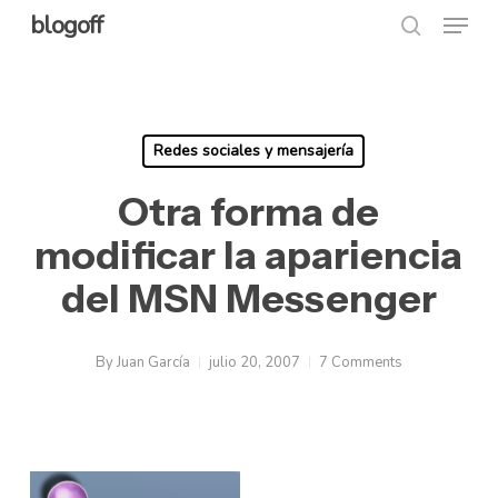
Menu
Skip
blogoff
search
to
Close
main
Menu
content
Redes sociales y mensajería
Otra forma de
modificar la apariencia
del MSN Messenger
By
Juan García
julio 20, 2007
7 Comments