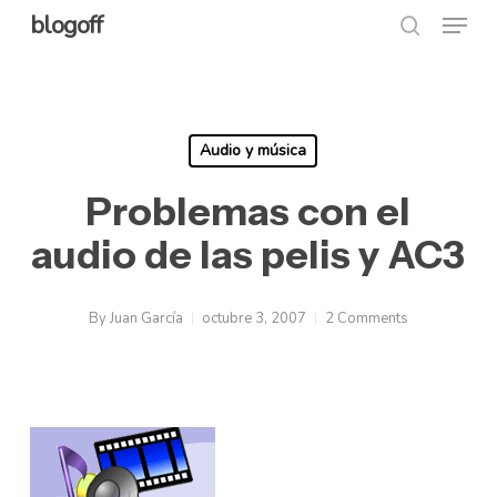
Menu
Skip
blogoff
search
to
Close
main
Menu
content
Audio y música
Problemas con el
audio de las pelis y AC3
By
Juan García
octubre 3, 2007
2 Comments