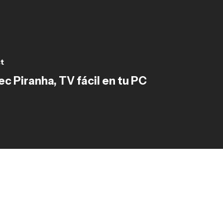
t
ec Piranha, TV fácil en tu PC