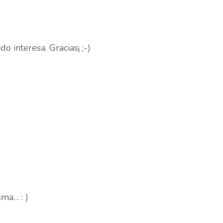
 interesa. Gracias¡ ;-)
sma… : )