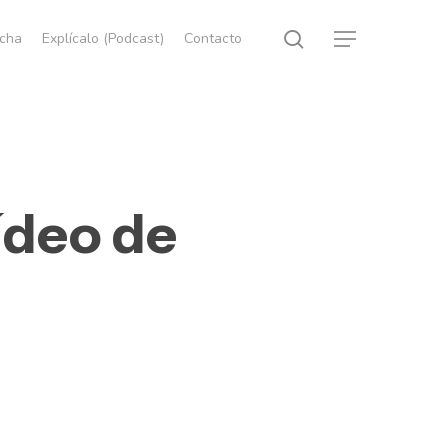
search
echa
Explícalo (Podcast)
Contacto
Menu
ídeo de