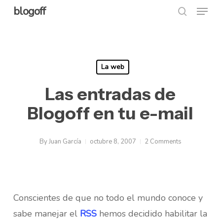
Menu
Skip
blogoff
search
to
Close
main
Menu
content
La web
Las entradas de
Blogoff en tu e-mail
By
Juan García
octubre 8, 2007
2 Comments
Conscientes de que no todo el mundo conoce y
sabe manejar el
RSS
hemos decidido habilitar la