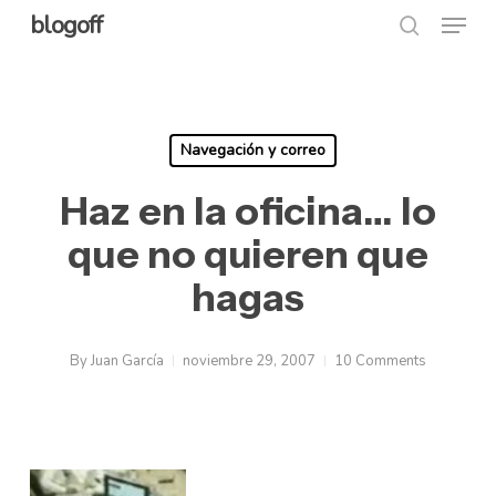
Menu
Skip
blogoff
search
to
Close
main
Menu
content
Navegación y correo
Haz en la oficina… lo
que no quieren que
hagas
By
Juan García
noviembre 29, 2007
10 Comments