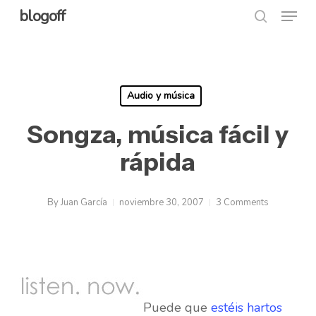
Menu
Skip
blogoff
search
to
Close
main
Menu
content
Audio y música
Songza, música fácil y
rápida
By
Juan García
noviembre 30, 2007
3 Comments
Puede que
estéis hartos