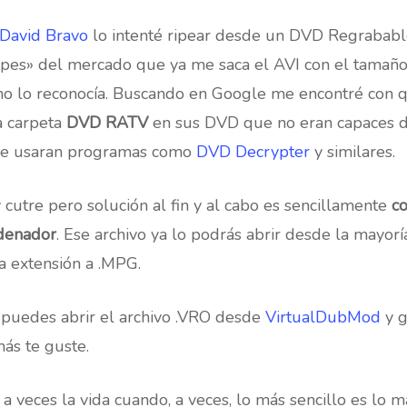
David Bravo
lo intenté ripear desde un DVD Regrabab
pes» del mercado que ya me saca el AVI con el tamaño
e no lo reconocía. Buscando en Google me encontré con
a carpeta
DVD RATV
en sus DVD que no eran capaces de
que usaran programas como
DVD Decrypter
y similares.
y cutre pero solución al fin y al cabo es sencillamente
co
rdenador
. Ese archivo ya lo podrás abrir desde la mayor
la extensión a .MPG.
 puedes abrir el archivo .VRO desde
VirtualDubMod
y g
ás te guste.
veces la vida cuando, a veces, lo más sencillo es lo má