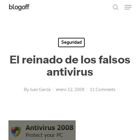
Menu
Skip
blogoff
search
to
Close
main
Menu
content
Seguridad
El reinado de los falsos
antivirus
By
Juan García
enero 12, 2009
11 Comments