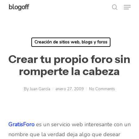
Menu
Skip
blogoff
search
to
Close
main
Menu
content
Creación de sitios web, blogs y foros
Crear tu propio foro sin
romperte la cabeza
By
Juan García
enero 27, 2009
No Comments
GratisForo
es un servicio web interesante con un
nombre que la verdad deja algo que desear