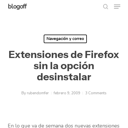
Menu
Skip
blogoff
search
to
Close
main
Menu
content
Navegación y correo
Extensiones de Firefox
sin la opción
desinstalar
By
rubendomfer
febrero 9, 2009
3 Comments
En lo que va de semana dos nuevas extensiones