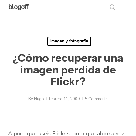
Menu
Skip
blogoff
search
to
Close
main
Menu
content
Imagen y fotografía
¿Cómo recuperar una
imagen perdida de
Flickr?
By
Hugo
febrero 11, 2009
5 Comments
A poco que uséis Flickr seguro que alguna vez