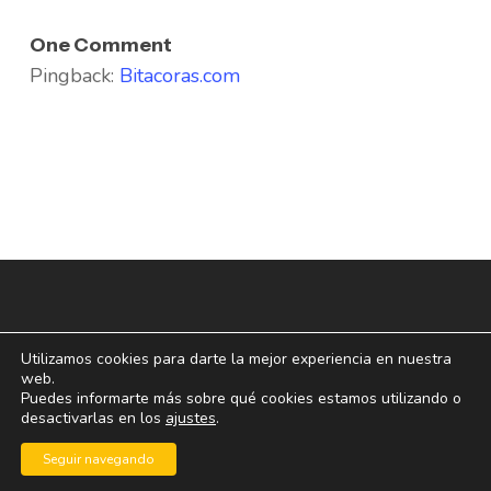
One Comment
Pingback:
Bitacoras.com
Utilizamos cookies para darte la mejor experiencia en nuestra
web.
Puedes informarte más sobre qué cookies estamos utilizando o
desactivarlas en los
ajustes
.
© 2026 blogoff.
Seguir navegando