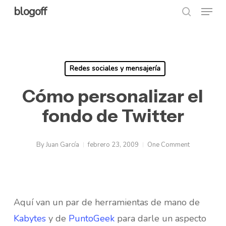
Menu
Skip
blogoff
search
to
Close
main
Menu
content
Redes sociales y mensajería
Cómo personalizar el
fondo de Twitter
By
Juan García
febrero 23, 2009
One Comment
Aquí van un par de herramientas de mano de
Kabytes
y de
PuntoGeek
para darle un aspecto