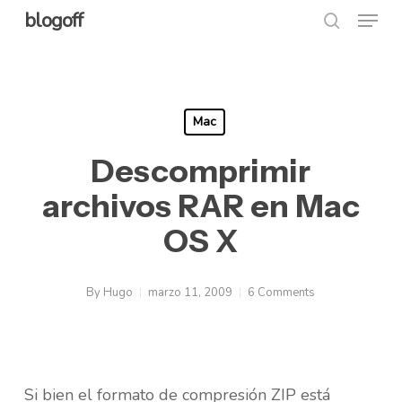
Menu
Skip
blogoff
search
to
Close
main
Menu
content
Mac
Descomprimir
archivos RAR en Mac
OS X
By
Hugo
marzo 11, 2009
6 Comments
Si bien el formato de compresión ZIP está