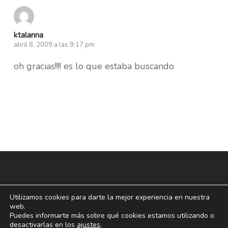
ktalanna
abril 8, 2009 a las 9:17 pm
oh gracias!!!! es lo que estaba buscando
Utilizamos cookies para darte la mejor experiencia en nuestra
web.
Puedes informarte más sobre qué cookies estamos utilizando o
desactivarlas en los
ajustes
.