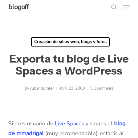
Menu
Skip
blogoff
search
to
Close
main
Menu
content
Creación de sitios web, blogs y foros
Exporta tu blog de Live
Spaces a WordPress
By
rubendomfer
abril 23, 2009
5 Comments
Si eres usuario de
Live Spaces
y sigues el
blog
de mmadrigal
(muy recomendable), estarás al